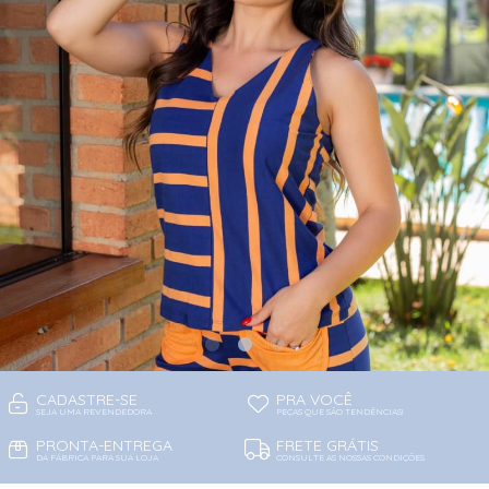
CADASTRE-SE
PRA VOCÊ
SEJA UMA REVENDEDORA
PEÇAS QUE SÃO TENDÊNCIAS!
PRONTA-ENTREGA
FRETE GRÁTIS
DA FÁBRICA PARA SUA LOJA
CONSULTE AS NOSSAS CONDIÇÕES