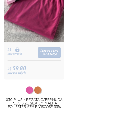
R$
Logue-se para
para revenda
ver o preço
59,80
R$
para uso próprio
030 PLUS - REGATA C/BERMUDA
PLUS SIZE SILK EM MALHA
POLIÉSTER 67% E VISCOSE 33%