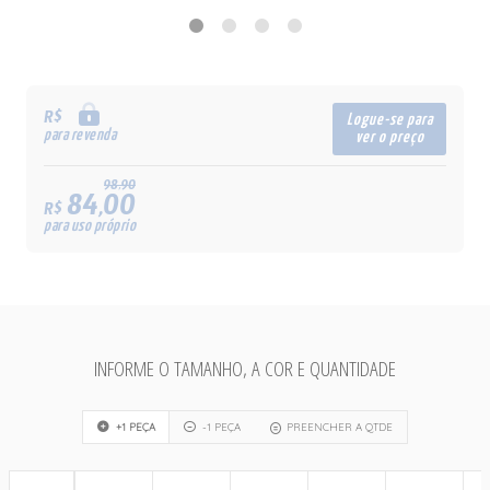
R$
Logue-se para
para revenda
ver o preço
98,90
84,00
R$
para uso próprio
INFORME O TAMANHO, A COR E QUANTIDADE
+1 PEÇA
-1 PEÇA
PREENCHER A QTDE