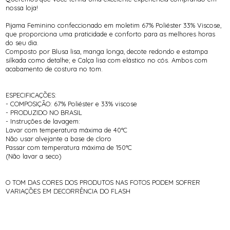
nossa loja!
Pijama Feminino confeccionado em moletim 67% Poliéster 33% Viscose,
que proporciona uma praticidade e conforto para as melhores horas
do seu dia.
Composto por Blusa lisa, manga longa, decote redondo e estampa
silkada como detalhe; e Calça lisa com elástico no cós. Ambos com
acabamento de costura no tom.
ESPECIFICAÇÕES:
- COMPOSIÇÃO: 67% Poliéster e 33% viscose
- PRODUZIDO NO BRASIL
- Instruções de lavagem:
Lavar com temperatura máxima de 40°C
Não usar alvejante a base de cloro
Passar com temperatura máxima de 150°C
(Não lavar a seco)
O TOM DAS CORES DOS PRODUTOS NAS FOTOS PODEM SOFRER
VARIAÇÕES EM DECORRÊNCIA DO FLASH