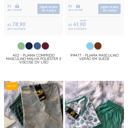
R$
R$
Logue-se para
Logue-se para
para revenda
para revenda
ver o preço
ver o preço
59,90
78,90
41,90
R$
R$
para uso próprio
para uso próprio
402 - PIJAMA COMPRIDO
914477 - PIJAMA MASCULINO
MASCULINO MALHA POLIÉSTER E
VERÃO EM SUEDE
VISCOSE DV LISO
12% OFF