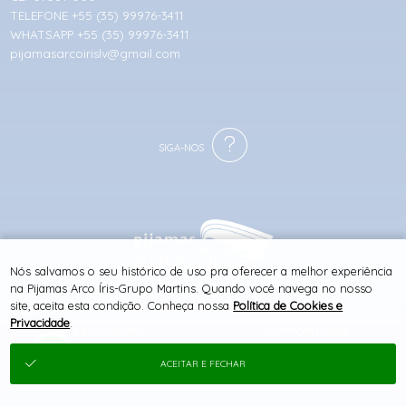
TELEFONE +55 (35) 99976-3411
WHATSAPP +55 (35) 99976-3411
pijamasarcoirislv@gmail.com
Nós salvamos o seu histórico de uso pra oferecer a melhor experiência
® TODOS DIREITOS RESERVADOS
na Pijamas Arco Íris-Grupo Martins. Quando você navega no nosso
site, aceita esta condição. Conheça nossa
Política de Cookies e
Privacidade
.
SITE 100% SEGURO
PLATAFORMA B2B
ACEITAR E FECHAR