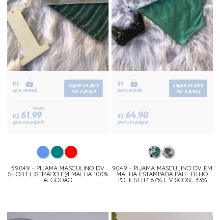
R$
R$
Logue-se para
Logue-se para
para revenda
para revenda
ver o preço
ver o preço
70,20
61,99
64,90
R$
R$
para uso próprio
para uso próprio
59049 - PIJAMA MASCULINO DV
9049 - PIJAMA MASCULINO DV EM
SHORT LISTRADO EM MALHA 100%
MALHA ESTAMPADA PAI E FILHO
ALGODÃO
POLIÉSTER 67% E VISCOSE 33%