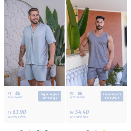
R$
R$
Logue-se para
Logue-se para
para revenda
para revenda
ver o preço
ver o preço
63,90
54,40
R$
R$
para uso próprio
para uso próprio