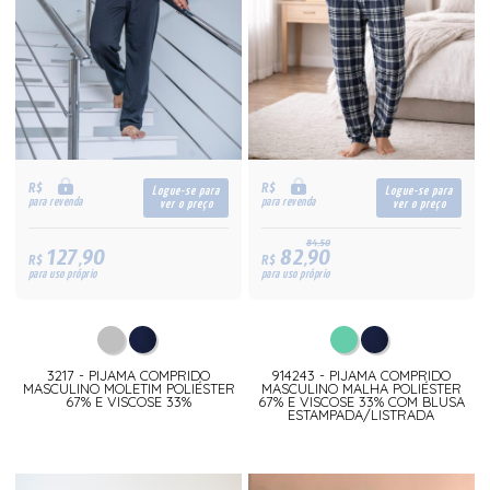
R$
R$
Logue-se para
Logue-se para
para revenda
para revenda
ver o preço
ver o preço
84,50
127,90
82,90
R$
R$
para uso próprio
para uso próprio
3217 - PIJAMA COMPRIDO
914243 - PIJAMA COMPRIDO
MASCULINO MOLETIM POLIÉSTER
MASCULINO MALHA POLIÉSTER
67% E VISCOSE 33%
67% E VISCOSE 33% COM BLUSA
ESTAMPADA/LISTRADA