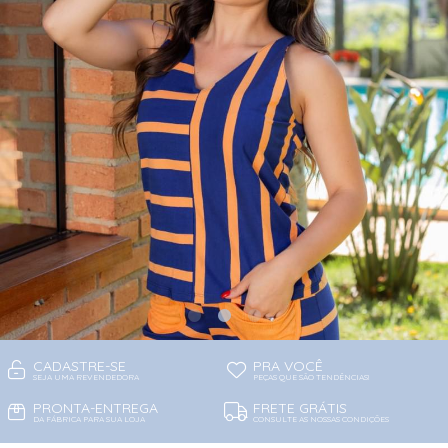
CADASTRE-SE
PRA VOCÊ
SEJA UMA REVENDEDORA
PEÇAS QUE SÃO TENDÊNCIAS!
PRONTA-ENTREGA
FRETE GRÁTIS
DA FÁBRICA PARA SUA LOJA
CONSULTE AS NOSSAS CONDIÇÕES