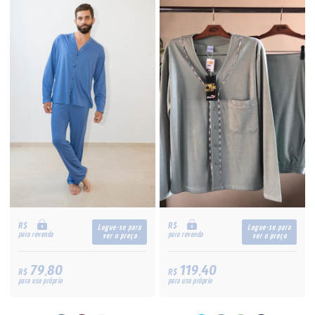
R$
R$
Logue-se para
Logue-se para
para revenda
para revenda
ver o preço
ver o preço
79,80
119,40
R$
R$
para uso próprio
para uso próprio