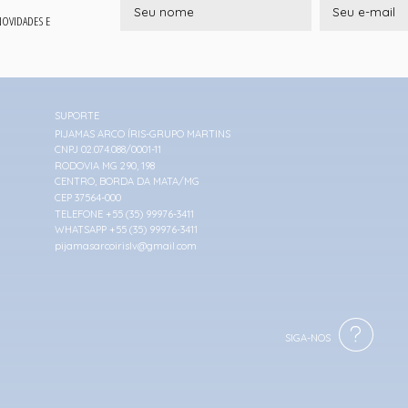
 NOVIDADES E
SUPORTE
PIJAMAS ARCO ÍRIS-GRUPO MARTINS
CNPJ 02.074.088/0001-11
RODOVIA MG 290, 198
CENTRO, BORDA DA MATA/MG
CEP 37564-000
TELEFONE +55 (35) 99976-3411
WHATSAPP +55 (35) 99976-3411
pijamasarcoirislv@gmail.com