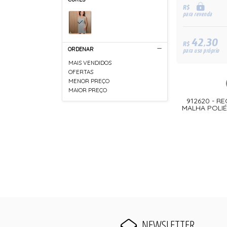
R$
para revenda
42,30
R$
ORDENAR
para uso próprio
MAIS VENDIDOS
OFERTAS
MENOR PREÇO
MAIOR PREÇO
912620 - 
MALHA POLIÉ
NEWSLETTER