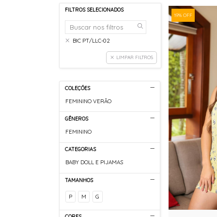
FILTROS SELECIONADOS
19% OFF
BIC PT/LLC-02
LIMPAR FILTROS
COLEÇÕES
FEMININO VERÃO
GÊNEROS
FEMININO
CATEGORIAS
BABY DOLL E PIJAMAS
TAMANHOS
P
M
G
CORES