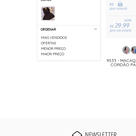
R$
para revenda
36,98
29,99
R$
ORDENAR
para uso próprio
MAIS VENDIDOS
OFERTAS
MENOR PREÇO
MAIOR PREÇO
9533 - MACA
CORDÃO PA
NEWSLETTER