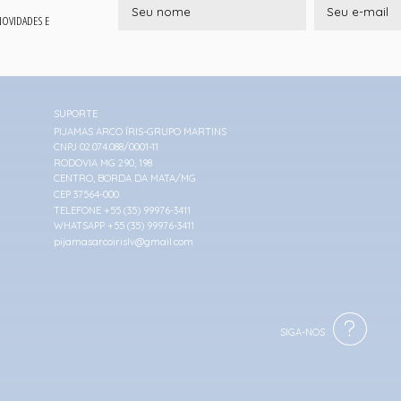
 NOVIDADES E
SUPORTE
PIJAMAS ARCO ÍRIS-GRUPO MARTINS
CNPJ 02.074.088/0001-11
RODOVIA MG 290, 198
CENTRO, BORDA DA MATA/MG
CEP 37564-000
TELEFONE +55 (35) 99976-3411
WHATSAPP +55 (35) 99976-3411
pijamasarcoirislv@gmail.com