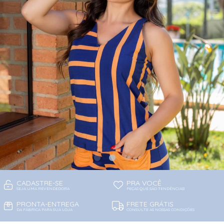
CADASTRE-SE
PRA VOCÊ
SEJA UMA REVENDEDORA
PEÇAS QUE SÃO TENDÊNCIAS!
PRONTA-ENTREGA
FRETE GRÁTIS
DA FÁBRICA PARA SUA LOJA
CONSULTE AS NOSSAS CONDIÇÕES