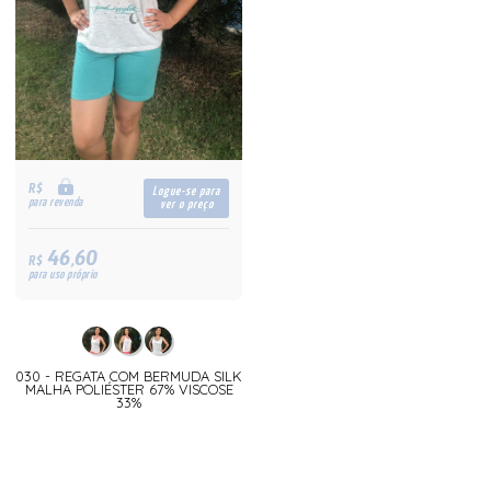
R$
Logue-se para
para revenda
ver o preço
46,60
R$
para uso próprio
030 - REGATA COM BERMUDA SILK
MALHA POLIÉSTER 67% VISCOSE
33%