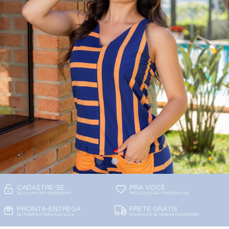
CADASTRE-SE
PRA VOCÊ
SEJA UMA REVENDEDORA
PEÇAS QUE SÃO TENDÊNCIAS!
PRONTA-ENTREGA
FRETE GRÁTIS
DA FÁBRICA PARA SUA LOJA
CONSULTE AS NOSSAS CONDIÇÕES