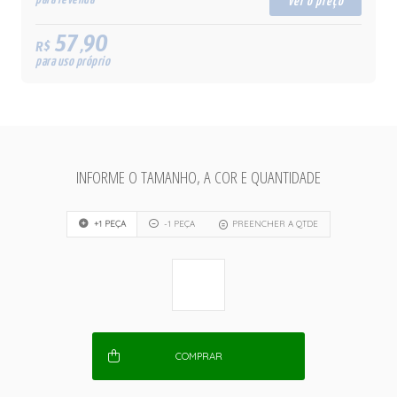
ver o preço
57,90
R$
para uso próprio
INFORME O TAMANHO, A COR E QUANTIDADE
+1 PEÇA
-1 PEÇA
PREENCHER A QTDE
COMPRAR